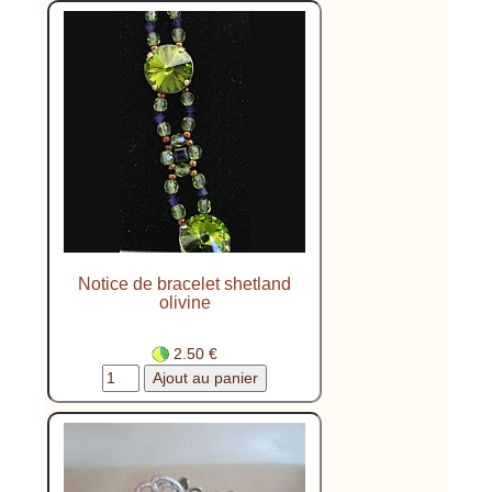
Notice de bracelet shetland
olivine
2.50 €