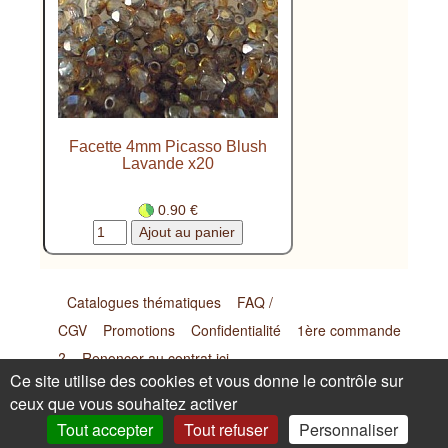
Facette 4mm Picasso Blush
Lavande x20
0.90 €
Catalogues thématiques
FAQ /
CGV
Promotions
Confidentialité
1ère commande
?
Renoncer au contrat ici
Ce site utilise des cookies et vous donne le contrôle sur
ceux que vous souhaitez activer
Laurence Goasdoué - Artisan - 169 Impasse de Malgras -
Tout accepter
Tout refuser
Personnaliser
26170 Buis les Baronnies (France) Tel : 09.72.62.08.29