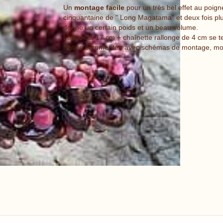
Un
montage facile
pour un très bel effet au poig
cinquantaine de " Long Magatama" et deux fois plus
donne un certain poids et un beau volume.
Longueur 17 cm + chaînette rallonge de 4 cm se 
Notice commentée avec schémas de montage, mon