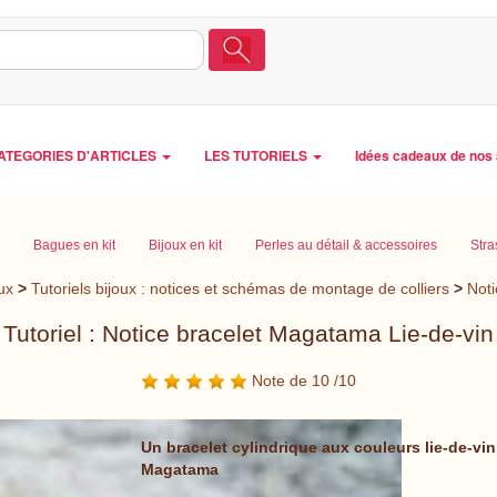
ATEGORIES D'ARTICLES
LES TUTORIELS
Idées cadeaux de nos 
Bagues en kit
Bijoux en kit
Perles au détail & accessoires
Stra
ux
>
Tutoriels bijoux : notices et schémas de montage de colliers
>
Noti
Tutoriel : Notice bracelet Magatama Lie-de-vin
Note de 10 /10
Un bracelet cylindrique aux couleurs lie-de-vin
Magatama