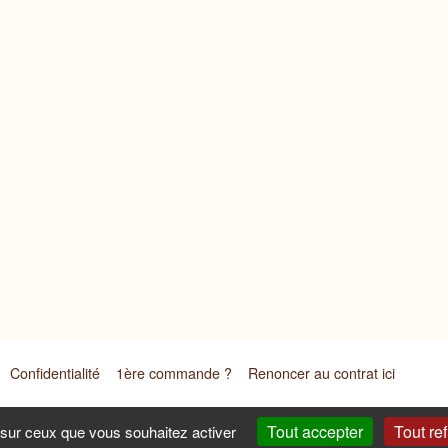
Confidentialité
1ère commande ?
Renoncer au contrat ici
Tout accepter
Tout re
 169 Impasse de Malgras - 26170 Buis les Baronnies (France) Tel : 0
e sur ceux que vous souhaitez activer