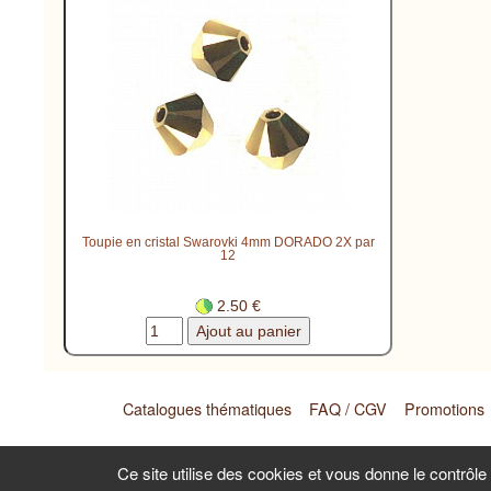
Toupie en cristal Swarovki 4mm DORADO 2X par
12
2.50 €
Catalogues thématiques
FAQ / CGV
Promotions
Laurence Goasdoué - Artisan -
Ce site utilise des cookies et vous donne le contrôl