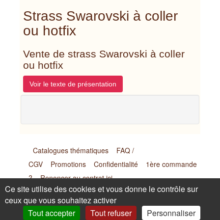
Strass Swarovski à coller
ou hotfix
Vente de strass Swarovski à coller
ou hotfix
Voir le texte de présentation
Catalogues thématiques
FAQ /
CGV
Promotions
Confidentialité
1ère commande
?
Renoncer au contrat ici
Ce site utilise des cookies et vous donne le contrôle sur
ceux que vous souhaitez activer
Laurence Goasdoué - Artisan - 169 Impasse de Malgras -
Tout accepter
Tout refuser
Personnaliser
26170 Buis les Baronnies (France) Tel : 09.72.62.08.29