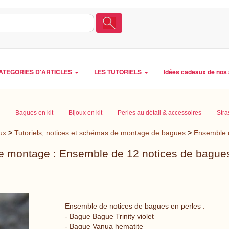
ATEGORIES D'ARTICLES
LES TUTORIELS
Idées cadeaux de nos 
Bagues en kit
Bijoux en kit
Perles au détail & accessoires
Stra
ux
>
Tutoriels, notices et schémas de montage de bagues
>
Ensemble d
 montage : Ensemble de 12 notices de bagues
Ensemble de notices de bagues en perles :
- Bague Bague Trinity violet
- Bague Vanua hematite