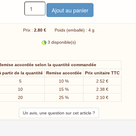
Prix :
2.80 €
Poids (emballé) : 4 g
3 disponible(s)
Remise accordée selon la quantité commandée
 partir de la quantité
Remise accordée
Prix unitaire TTC
5
10 %
2.52 €
10
15 %
2.38 €
20
25 %
2.10 €
Un avis, une question sur cet article ?