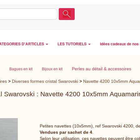
ATEGORIES D'ARTICLES
LES TUTORIELS
Idées cadeaux de nos 
Perles au détail & accessoires
Bagues en kit
Bijoux en kit
ires
>
Diverses formes cristal Swarovski
>
Navette 4200 10x5mm Aquam
al Swarovski : Navette 4200 10x5mm Aquamari
Petites navettes (10x5mm), ref Swarovski 4200, de
Vendues par sachet de 4
.
Selon leur utilisation, ces navettes peuvent être c