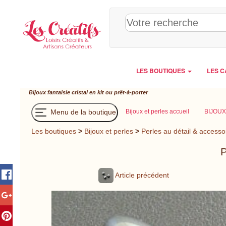
Panneau de gestion des cookies
LES BOUTIQUES
LES C
Bijoux fantaisie cristal en kit ou prêt-à-porter
Menu de la boutique
Bijoux et perles accueil
BIJOUX
Les boutiques
>
Bijoux et perles
>
Perles au détail & accesso
P
Article précédent