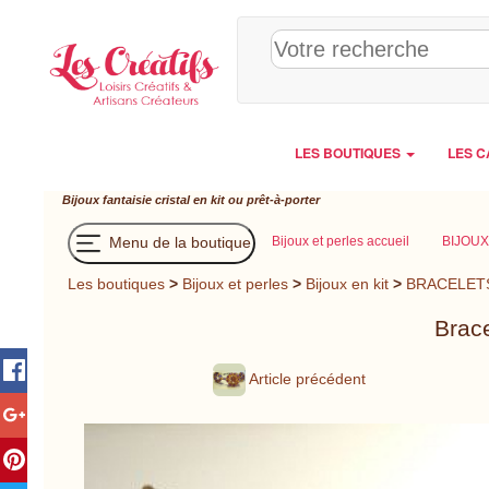
Panneau de gestion des cookies
LES BOUTIQUES
LES C
Bijoux fantaisie cristal en kit ou prêt-à-porter
Menu de la boutique
Bijoux et perles accueil
BIJOUX
Les boutiques
>
Bijoux et perles
>
Bijoux en kit
>
BRACELETS e
Brace
Article précédent