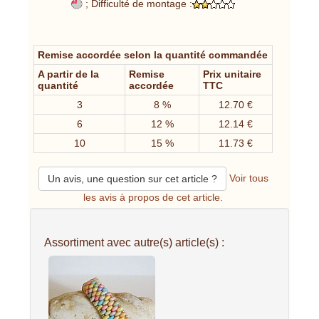
; Difficulté de montage :
Remise accordée selon la quantité commandée
A partir de la
Remise
Prix unitaire
quantité
accordée
TTC
3
8 %
12.70 €
6
12 %
12.14 €
10
15 %
11.73 €
Voir tous
Un avis, une question sur cet article ?
les avis à propos de cet article.
Assortiment avec autre(s) article(s) :